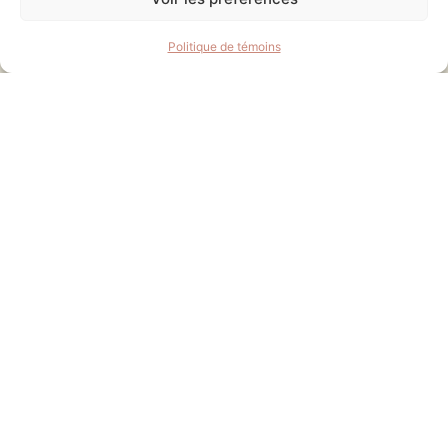
Politique de témoins
14 AVR 2026
Avis public – Projet de
règlement # 457