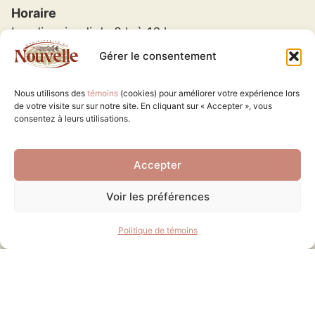
Horaire
Lundi au jeudi de 8 h à 16 h
Vendredi de 8 h à midi
Gérer le consentement
Matrice Graphique
Nous utilisons des
témoins
(cookies) pour améliorer votre expérience lors
Matières résiduelles
de votre visite sur sur notre site. En cliquant sur « Accepter », vous
consentez à leurs utilisations.
Journal municipal
Accepter
Municipalité
Voir les préférences
Services
Loisirs et culture
Politique de témoins
Tourisme