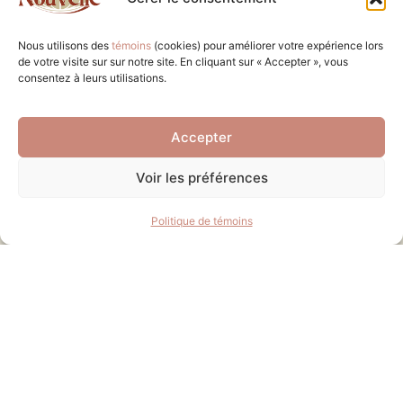
Matrice Graphique
Matières résiduelles
Nous utilisons des
témoins
(cookies) pour améliorer votre expérience lors
de votre visite sur sur notre site. En cliquant sur « Accepter », vous
Journal municipal
consentez à leurs utilisations.
Municipalité
Accepter
Services
Voir les préférences
Loisirs et culture
Politique de témoins
Tourisme