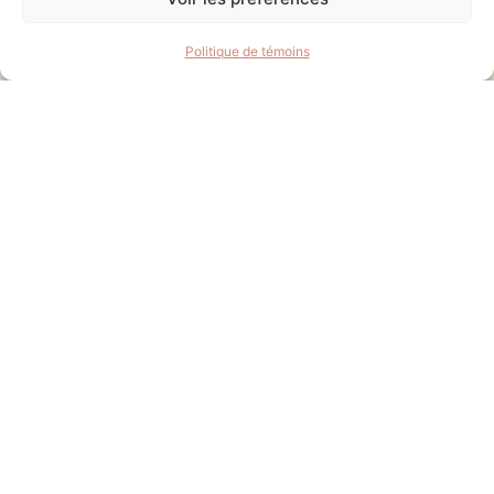
Politique de témoins
14 AVR 2026
Avis public – Projet de
règlement # 457