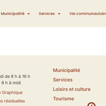
Municipalité
Services
Vie communautair
Municipalité
di de 8 h à 16 h
Services
 8 h à midi
Loisirs et culture
e Graphique
Tourisme
s résiduelles