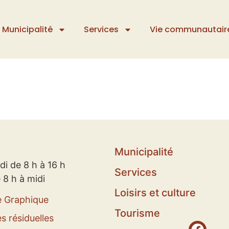
Municipalité
Services
Vie communautair
Municipalité
di de 8 h à 16 h
Services
 8 h à midi
Loisirs et culture
e Graphique
Tourisme
s résiduelles