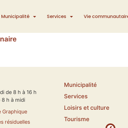
Municipalité
Services
Vie communautair
naire
Municipalité
di de 8 h à 16 h
Services
 8 h à midi
Loisirs et culture
e Graphique
Tourisme
s résiduelles