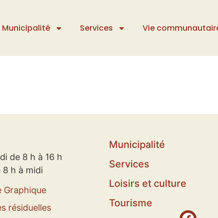
Municipalité
Services
Vie communautair
Municipalité
di de 8 h à 16 h
Services
 8 h à midi
Loisirs et culture
e Graphique
Tourisme
s résiduelles