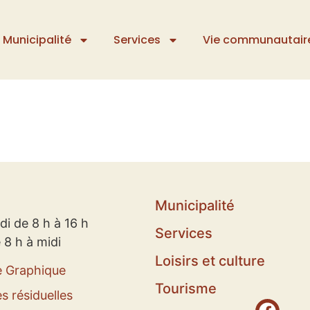
Municipalité
Services
Vie communautair
Municipalité
di de 8 h à 16 h
Services
 8 h à midi
Loisirs et culture
e Graphique
Tourisme
s résiduelles