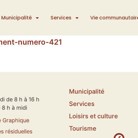
Municipalité
Services
Vie communautair
ement-numero-421
Municipalité
di de 8 h à 16 h
Services
 8 h à midi
Loisirs et culture
e Graphique
Tourisme
s résiduelles