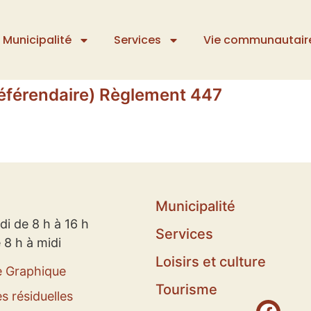
Municipalité
Services
Vie communautair
́férendaire) Règlement 447
Municipalité
di de 8 h à 16 h
Services
 8 h à midi
Loisirs et culture
e Graphique
Tourisme
s résiduelles