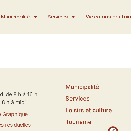
Municipalité
Services
Vie communautair
Municipalité
di de 8 h à 16 h
Services
 8 h à midi
Loisirs et culture
e Graphique
Tourisme
s résiduelles