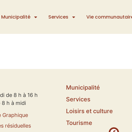
Municipalité
Services
Vie communautair
Municipalité
di de 8 h à 16 h
Services
 8 h à midi
Loisirs et culture
e Graphique
Tourisme
s résiduelles