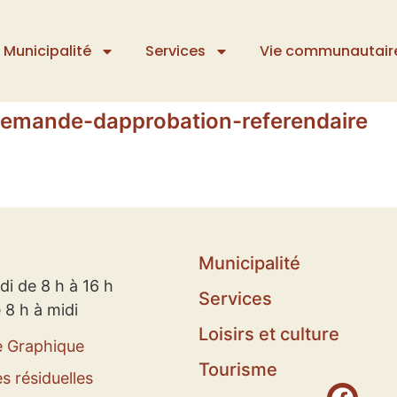
Municipalité
Services
Vie communautair
demande-dapprobation-referendaire
Municipalité
di de 8 h à 16 h
Services
 8 h à midi
Loisirs et culture
e Graphique
Tourisme
s résiduelles