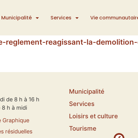
Municipalité
Services
Vie communautair
de-reglement-reagissant-la-demolition
Municipalité
di de 8 h à 16 h
Services
 8 h à midi
Loisirs et culture
e Graphique
Tourisme
s résiduelles