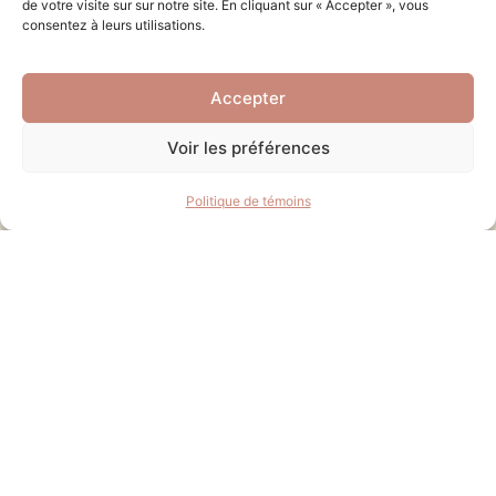
de votre visite sur sur notre site. En cliquant sur « Accepter », vous
Loisirs et culture
consentez à leurs utilisations.
Tourisme
Accepter
Voir les préférences
Politique de témoins
© 2026 Municipalité de Nouvelle