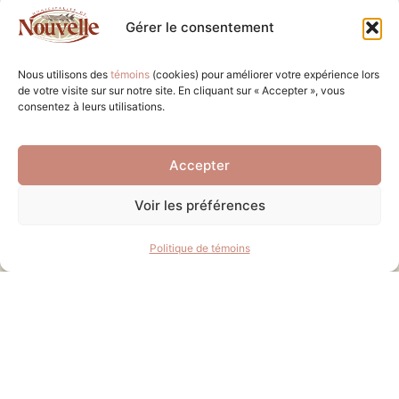
Vendredi de 8 h à midi
Gérer le consentement
Matrice Graphique
Nous utilisons des
témoins
(cookies) pour améliorer votre expérience lors
Matières résiduelles
de votre visite sur sur notre site. En cliquant sur « Accepter », vous
consentez à leurs utilisations.
Journal municipal
Municipalité
Accepter
Services
Voir les préférences
Loisirs et culture
Politique de témoins
Tourisme