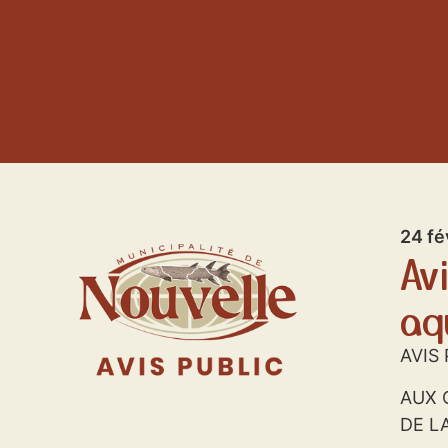
24 fé
Av
aq
AVIS
AUX 
DE L