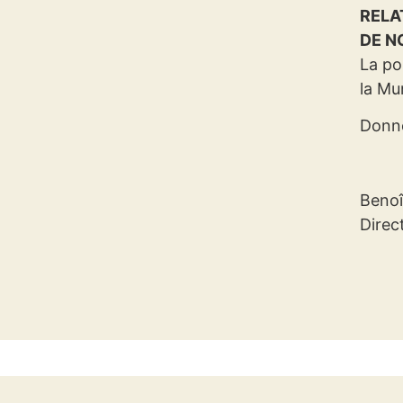
RELA
DE N
La po
la Mu
Donné
Benoî
Direc